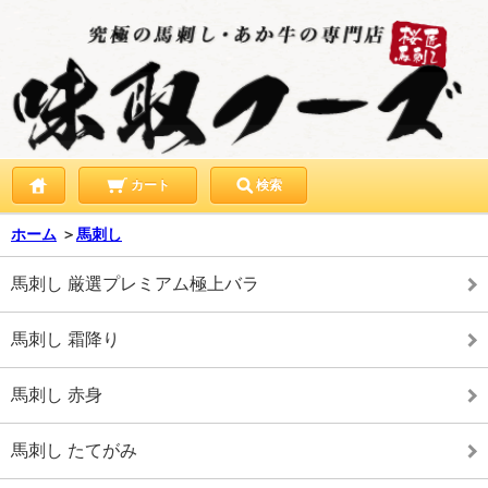
カート
検索
ホーム
＞
馬刺し
馬刺し 厳選プレミアム極上バラ
馬刺し 霜降り
馬刺し 赤身
馬刺し たてがみ