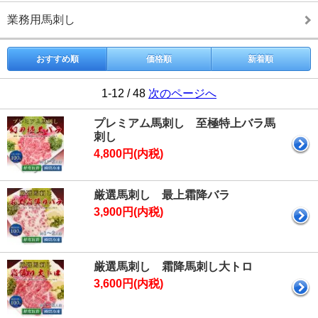
業務用馬刺し
おすすめ順
価格順
新着順
1-12 / 48
次のページへ
プレミアム馬刺し 至極特上バラ馬
刺し
4,800円(内税)
厳選馬刺し 最上霜降バラ
3,900円(内税)
厳選馬刺し 霜降馬刺し大トロ
3,600円(内税)