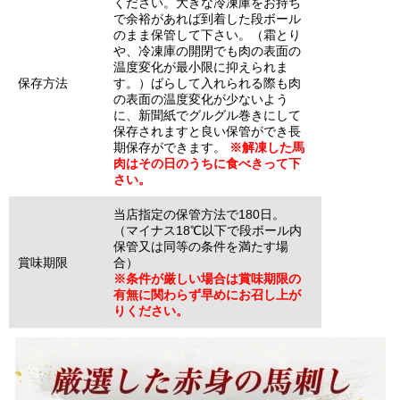
ください。大きな冷凍庫をお持ち
で余裕があれば到着した段ボール
のまま保管して下さい。（霜とり
や、冷凍庫の開閉でも肉の表面の
温度変化が最小限に抑えられま
保存方法
す。）ばらして入れられる際も肉
の表面の温度変化が少ないよう
に、新聞紙でグルグル巻きにして
保存されますと良い保管ができ長
期保存ができます。
※解凍した馬
肉はその日のうちに食べきって下
さい。
当店指定の保管方法で180日。
（マイナス18℃以下で段ボール内
保管又は同等の条件を満たす場
賞味期限
合）
※条件が厳しい場合は賞味期限の
有無に関わらず早めにお召し上が
りください。