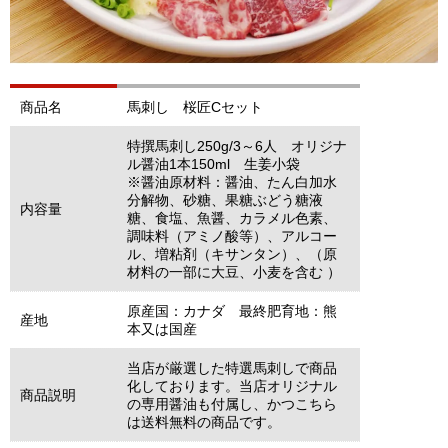
商品名
馬刺し 桜匠Cセット
特撰馬刺し250g/3～6人 オリジナ
ル醤油1本150ml 生姜小袋
※醤油原材料：醤油、たん白加水
分解物、砂糖、果糖ぶどう糖液
内容量
糖、食塩、魚醤、カラメル色素、
調味料（アミノ酸等）、アルコー
ル、増粘剤（キサンタン）、（原
材料の一部に大豆、小麦を含む ）
原産国：カナダ 最終肥育地：熊
産地
本又は国産
当店が厳選した特選馬刺しで商品
化しております。当店オリジナル
商品説明
の専用醤油も付属し、かつこちら
は送料無料の商品です。